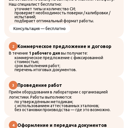
Поверка шумомера
Наш специалист бесплатно:
Поверка счетчиков воды
уточняет типы и количество СИ;
Поверка счетчиков электроэнергии
проверяет необходимость поверки / калибровки /
Поверка теплосчетчиков
испытаний;
подбирает оптимальный формат работы.
Поверка газовых счетчиков
Калибровка СИ
Консультация — бесплатно
Испытания СИ
Аттестация оборудования
О компании
Коммерческое предложение и договор
Реквизиты
В течение
1 рабочего дня
вы получаете:
Что такое поверка?
коммерческое предложение с фиксированной
Найти прибор в ФГИС "Аршин"
стоимостью;
Услуги
срок выполнения работ;
Контакты
перечень итоговых документов.
+7 (985) 997-30-03
Проведение работ
+7 (495) 997-30-03
Приём оборудования в лаборатории с организацией
zakaz@protoch.ru
Время работы:
логистики. Работы выполняются:
Пн-Пт 09:00 — 18:00
по утверждённым методикам;
Москва, Чонгарский бульвар, 1к2
с использованием аттестованных эталонов;
без остановки производства — где это возможно.
Личный кабинет
Оформление и передача документов