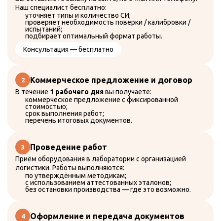
Поверка шумомера
Наш специалист бесплатно:
Поверка счетчиков воды
уточняет типы и количество СИ;
Поверка счетчиков электроэнергии
проверяет необходимость поверки / калибровки /
Поверка теплосчетчиков
испытаний;
подбирает оптимальный формат работы.
Поверка газовых счетчиков
Калибровка СИ
Консультация — бесплатно
Испытания СИ
Аттестация оборудования
О компании
Коммерческое предложение и договор
Реквизиты
В течение
1 рабочего дня
вы получаете:
Что такое поверка?
коммерческое предложение с фиксированной
Найти прибор в ФГИС "Аршин"
стоимостью;
Услуги
срок выполнения работ;
Контакты
перечень итоговых документов.
+7 (985) 997-30-03
Проведение работ
+7 (495) 997-30-03
Приём оборудования в лаборатории с организацией
zakaz@protoch.ru
Время работы:
логистики. Работы выполняются:
Пн-Пт 09:00 — 18:00
по утверждённым методикам;
Москва, Чонгарский бульвар, 1к2
с использованием аттестованных эталонов;
без остановки производства — где это возможно.
Личный кабинет
Оформление и передача документов