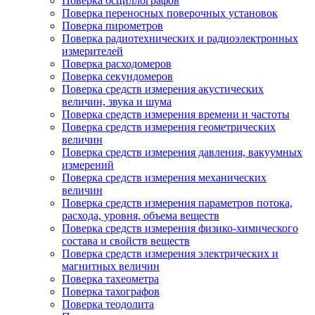
Поверка осциллографов
Поверка переносных поверочных установок
Поверка пирометров
Поверка радиотехнических и радиоэлектронных
измерителей
Поверка расходомеров
Поверка секундомеров
Поверка средств измерения акустических
величин, звука и шума
Поверка средств измерения времени и частоты
Поверка средств измерения геометрических
величин
Поверка средств измерения давления, вакуумных
измерений
Поверка средств измерения механических
величин
Поверка средств измерения параметров потока,
расхода, уровня, объема веществ
Поверка средств измерения физико-химического
состава и свойств веществ
Поверка средств измерения электрических и
магнитных величин
Поверка тахеометра
Поверка тахографов
Поверка теодолита