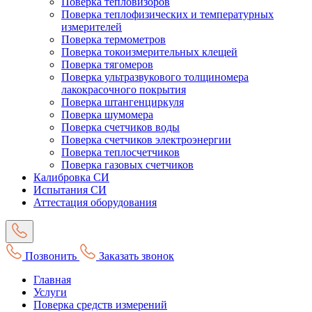
Поверка тепловизоров
Поверка теплофизических и температурных
измерителей
Поверка термометров
Поверка токоизмерительных клещей
Поверка тягомеров
Поверка ультразвукового толщиномера
лакокрасочного покрытия
Поверка штангенциркуля
Поверка шумомера
Поверка счетчиков воды
Поверка счетчиков электроэнергии
Поверка теплосчетчиков
Поверка газовых счетчиков
Калибровка СИ
Испытания СИ
Аттестация оборудования
Позвонить
Заказать звонок
Главная
Услуги
Поверка средств измерений