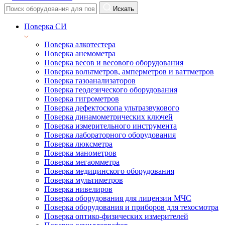
Искать
Поверка СИ
Поверка алкотестера
Поверка анемометра
Поверка весов и весового оборудования
Поверка вольтметров, амперметров и ваттметров
Поверка газоанализаторов
Поверка геодезического оборудования
Поверка гигрометров
Поверка дефектоскопа ультразвукового
Поверка динамометрических ключей
Поверка измерительного инструмента
Поверка лабораторного оборудования
Поверка люксметра
Поверка манометров
Поверка мегаомметра
Поверка медицинского оборудования
Поверка мультиметров
Поверка нивелиров
Поверка оборудования для лицензии МЧС
Поверка оборудования и приборов для техосмотра
Поверка оптико-физических измерителей