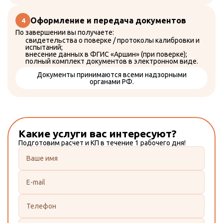
Поверка шумомера
Поверка счетчиков воды
Оформление и передача документов
Поверка счетчиков электроэнергии
Поверка теплосчетчиков
По завершении вы получаете:
Поверка газовых счетчиков
свидетельства о поверке / протоколы калибровки и
Калибровка СИ
испытаний;
Испытания СИ
внесение данных в ФГИС «Аршин» (при поверке);
Аттестация оборудования
полный комплект документов в электронном виде.
Документы принимаются всеми надзорными
О компании
органами РФ.
Реквизиты
Что такое поверка?
Найти прибор в ФГИС "Аршин"
Услуги
Контакты
Какие услуги вас интересуют?
+7 (985) 997-30-03
Подготовим расчет и КП в течение 1 рабочего дня!
+7 (495) 997-30-03
zakaz@protoch.ru
Время работы:
Данное поле должно быть заполнено
Пн-Пт 09:00 — 18:00
Москва, Чонгарский бульвар, 1к2
Данное поле должно быть заполнено
Личный кабинет
Данное поле должно быть заполнено