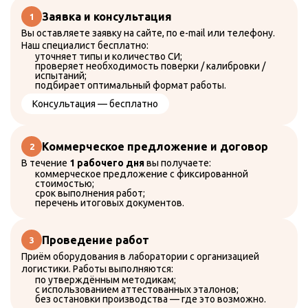
Заявка и консультация
Поверка секундомеров
Поверка средств измерения акустических
Вы оставляете заявку на сайте, по e-mail или телефону.
величин, звука и шума
Наш специалист бесплатно:
Поверка средств измерения времени и
уточняет типы и количество СИ;
частоты
проверяет необходимость поверки / калибровки /
Поверка средств измерения
испытаний;
геометрических величин
подбирает оптимальный формат работы.
Поверка средств измерения давления,
вакуумных измерений
Консультация — бесплатно
Поверка средств измерения механических
величин
Поверка средств измерения параметров
потока, расхода, уровня, объема веществ
Коммерческое предложение и договор
Поверка средств измерения физико-
химического состава и свойств веществ
В течение
1 рабочего дня
вы получаете:
Поверка средств измерения
коммерческое предложение с фиксированной
электрических и магнитных величин
стоимостью;
срок выполнения работ;
Поверка тахеометра
перечень итоговых документов.
Поверка тахографов
Поверка теодолита
Поверка тепловизоров
Поверка теплофизических и
Проведение работ
температурных измерителей
Поверка термометров
Приём оборудования в лаборатории с организацией
Поверка токоизмерительных клещей
логистики. Работы выполняются:
Поверка тягомеров
по утверждённым методикам;
Поверка ультразвукового толщиномера
с использованием аттестованных эталонов;
лакокрасочного покрытия
без остановки производства — где это возможно.
Поверка штангенциркуля