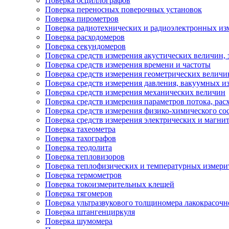
Поверка осциллографов
Поверка переносных поверочных установок
Поверка пирометров
Поверка радиотехнических и радиоэлектронных из
Поверка расходомеров
Поверка секундомеров
Поверка средств измерения акустических величин, 
Поверка средств измерения времени и частоты
Поверка средств измерения геометрических величи
Поверка средств измерения давления, вакуумных и
Поверка средств измерения механических величин
Поверка средств измерения параметров потока, расх
Поверка средств измерения физико-химического сос
Поверка средств измерения электрических и магни
Поверка тахеометра
Поверка тахографов
Поверка теодолита
Поверка тепловизоров
Поверка теплофизических и температурных измери
Поверка термометров
Поверка токоизмерительных клещей
Поверка тягомеров
Поверка ультразвукового толщиномера лакокрасоч
Поверка штангенциркуля
Поверка шумомера