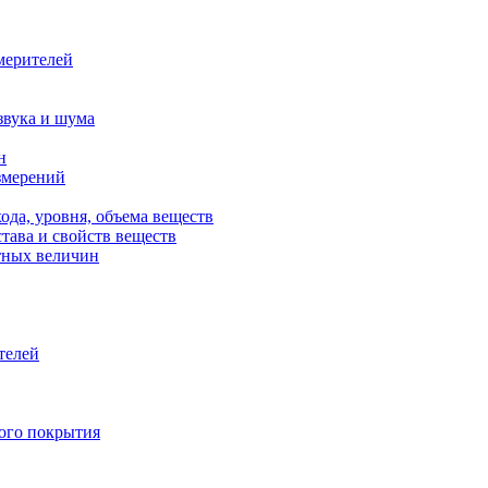
мерителей
звука и шума
н
змерений
ода, уровня, объема веществ
тава и свойств веществ
тных величин
телей
ного покрытия