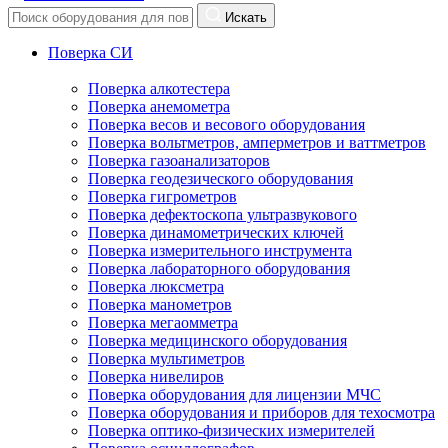
Искать
Поверка СИ
Поверка алкотестера
Поверка анемометра
Поверка весов и весового оборудования
Поверка вольтметров, амперметров и ваттметров
Поверка газоанализаторов
Поверка геодезического оборудования
Поверка гигрометров
Поверка дефектоскопа ультразвукового
Поверка динамометрических ключей
Поверка измерительного инструмента
Поверка лабораторного оборудования
Поверка люксметра
Поверка манометров
Поверка мегаомметра
Поверка медицинского оборудования
Поверка мультиметров
Поверка нивелиров
Поверка оборудования для лицензии МЧС
Поверка оборудования и приборов для техосмотра
Поверка оптико-физических измерителей