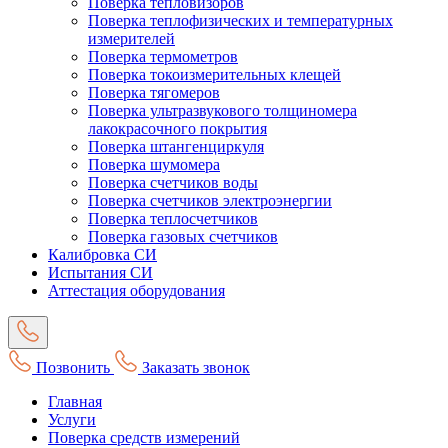
Поверка тепловизоров
Поверка теплофизических и температурных
измерителей
Поверка термометров
Поверка токоизмерительных клещей
Поверка тягомеров
Поверка ультразвукового толщиномера
лакокрасочного покрытия
Поверка штангенциркуля
Поверка шумомера
Поверка счетчиков воды
Поверка счетчиков электроэнергии
Поверка теплосчетчиков
Поверка газовых счетчиков
Калибровка СИ
Испытания СИ
Аттестация оборудования
Позвонить
Заказать звонок
Главная
Услуги
Поверка средств измерений