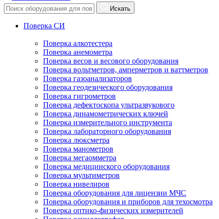
Искать
Поверка СИ
Поверка алкотестера
Поверка анемометра
Поверка весов и весового оборудования
Поверка вольтметров, амперметров и ваттметров
Поверка газоанализаторов
Поверка геодезического оборудования
Поверка гигрометров
Поверка дефектоскопа ультразвукового
Поверка динамометрических ключей
Поверка измерительного инструмента
Поверка лабораторного оборудования
Поверка люксметра
Поверка манометров
Поверка мегаомметра
Поверка медицинского оборудования
Поверка мультиметров
Поверка нивелиров
Поверка оборудования для лицензии МЧС
Поверка оборудования и приборов для техосмотра
Поверка оптико-физических измерителей