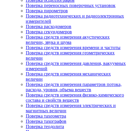
Поверка осциллографов
Поверка переносных поверочных установок
Поверка пирометров
Поверка радиотехнических и радиоэлектронных
измерителей
Поверка расходомеров
Поверка секундомеров
Поверка средств измерения акустических
величин, звука и шума
Поверка средств измерения времени и частоты
Поверка средств измерения геометрических
величин
Поверка средств измерения давления, вакуумных
измерений
Поверка средств измерения механических
величин
Поверка средств измерения параметров потока,
расхода, уровня, объема веществ
Поверка средств измерения физико-химического
состава и свойств веществ
Поверка средств измерения электрических и
магнитных величин
Поверка тахеометра
Поверка тахографов
Поверка теодолита