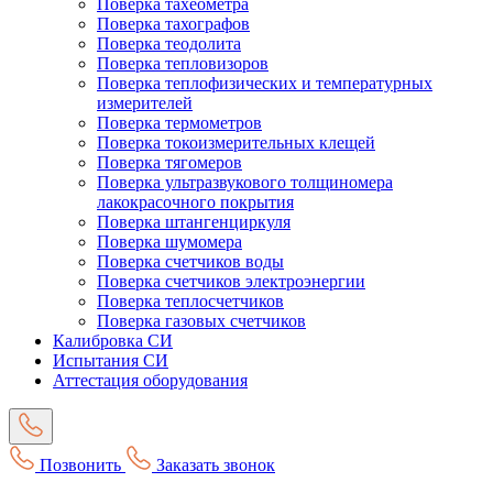
Поверка тахеометра
Поверка тахографов
Поверка теодолита
Поверка тепловизоров
Поверка теплофизических и температурных
измерителей
Поверка термометров
Поверка токоизмерительных клещей
Поверка тягомеров
Поверка ультразвукового толщиномера
лакокрасочного покрытия
Поверка штангенциркуля
Поверка шумомера
Поверка счетчиков воды
Поверка счетчиков электроэнергии
Поверка теплосчетчиков
Поверка газовых счетчиков
Калибровка СИ
Испытания СИ
Аттестация оборудования
Позвонить
Заказать звонок