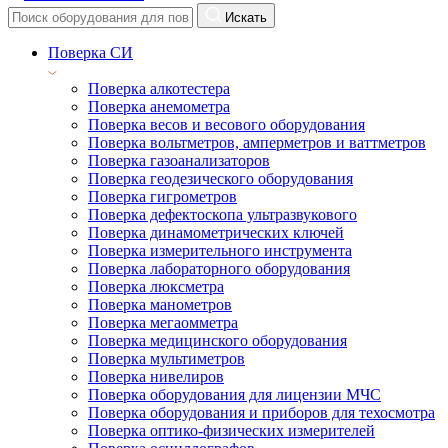
Искать
Поверка СИ
Поверка алкотестера
Поверка анемометра
Поверка весов и весового оборудования
Поверка вольтметров, амперметров и ваттметров
Поверка газоанализаторов
Поверка геодезического оборудования
Поверка гигрометров
Поверка дефектоскопа ультразвукового
Поверка динамометрических ключей
Поверка измерительного инструмента
Поверка лабораторного оборудования
Поверка люксметра
Поверка манометров
Поверка мегаомметра
Поверка медицинского оборудования
Поверка мультиметров
Поверка нивелиров
Поверка оборудования для лицензии МЧС
Поверка оборудования и приборов для техосмотра
Поверка оптико-физических измерителей