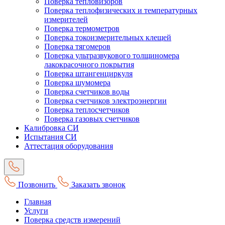
Поверка тепловизоров
Поверка теплофизических и температурных
измерителей
Поверка термометров
Поверка токоизмерительных клещей
Поверка тягомеров
Поверка ультразвукового толщиномера
лакокрасочного покрытия
Поверка штангенциркуля
Поверка шумомера
Поверка счетчиков воды
Поверка счетчиков электроэнергии
Поверка теплосчетчиков
Поверка газовых счетчиков
Калибровка СИ
Испытания СИ
Аттестация оборудования
Позвонить
Заказать звонок
Главная
Услуги
Поверка средств измерений