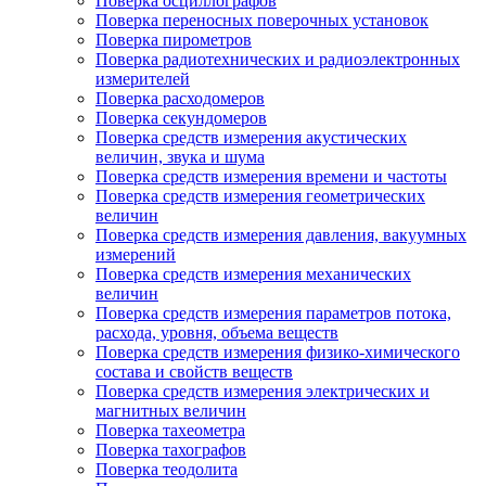
Поверка осциллографов
Поверка переносных поверочных установок
Поверка пирометров
Поверка радиотехнических и радиоэлектронных
измерителей
Поверка расходомеров
Поверка секундомеров
Поверка средств измерения акустических
величин, звука и шума
Поверка средств измерения времени и частоты
Поверка средств измерения геометрических
величин
Поверка средств измерения давления, вакуумных
измерений
Поверка средств измерения механических
величин
Поверка средств измерения параметров потока,
расхода, уровня, объема веществ
Поверка средств измерения физико-химического
состава и свойств веществ
Поверка средств измерения электрических и
магнитных величин
Поверка тахеометра
Поверка тахографов
Поверка теодолита