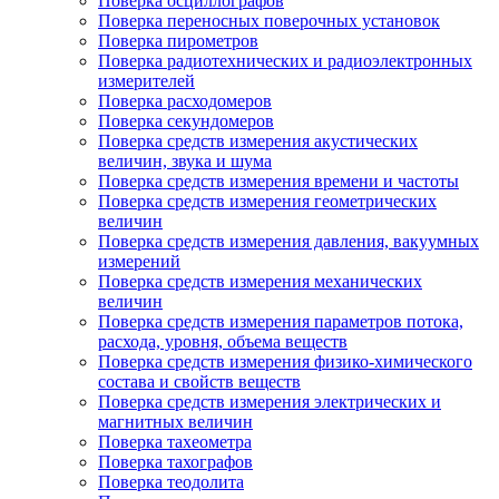
Поверка осциллографов
Поверка переносных поверочных установок
Поверка пирометров
Поверка радиотехнических и радиоэлектронных
измерителей
Поверка расходомеров
Поверка секундомеров
Поверка средств измерения акустических
величин, звука и шума
Поверка средств измерения времени и частоты
Поверка средств измерения геометрических
величин
Поверка средств измерения давления, вакуумных
измерений
Поверка средств измерения механических
величин
Поверка средств измерения параметров потока,
расхода, уровня, объема веществ
Поверка средств измерения физико-химического
состава и свойств веществ
Поверка средств измерения электрических и
магнитных величин
Поверка тахеометра
Поверка тахографов
Поверка теодолита