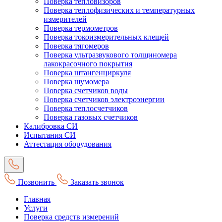
Поверка тепловизоров
Поверка теплофизических и температурных
измерителей
Поверка термометров
Поверка токоизмерительных клещей
Поверка тягомеров
Поверка ультразвукового толщиномера
лакокрасочного покрытия
Поверка штангенциркуля
Поверка шумомера
Поверка счетчиков воды
Поверка счетчиков электроэнергии
Поверка теплосчетчиков
Поверка газовых счетчиков
Калибровка СИ
Испытания СИ
Аттестация оборудования
Позвонить
Заказать звонок
Главная
Услуги
Поверка средств измерений