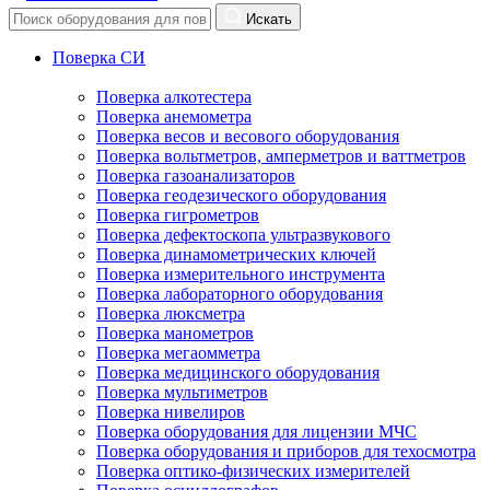
Искать
Поверка СИ
Поверка алкотестера
Поверка анемометра
Поверка весов и весового оборудования
Поверка вольтметров, амперметров и ваттметров
Поверка газоанализаторов
Поверка геодезического оборудования
Поверка гигрометров
Поверка дефектоскопа ультразвукового
Поверка динамометрических ключей
Поверка измерительного инструмента
Поверка лабораторного оборудования
Поверка люксметра
Поверка манометров
Поверка мегаомметра
Поверка медицинского оборудования
Поверка мультиметров
Поверка нивелиров
Поверка оборудования для лицензии МЧС
Поверка оборудования и приборов для техосмотра
Поверка оптико-физических измерителей