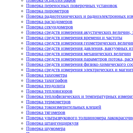
Поверка осциллографов
Поверка переносных поверочных установок
Поверка пирометров
Поверка радиотехнических и радиоэлектронных из
Поверка расходомеров
Поверка секундомеров
Поверка средств измерения акустических величин, 
Поверка средств измерения времени и частоты
Поверка средств измерения геометрических величи
Поверка средств измерения давления, вакуумных и
Поверка средств измерения механических величин
Поверка средств измерения параметров потока, расх
Поверка средств измерения физико-химического сос
Поверка средств измерения электрических и магни
Поверка тахеометра
Поверка тахографов
Поверка теодолита
Поверка тепловизоров
Поверка теплофизических и температурных измери
Поверка термометров
Поверка токоизмерительных клещей
Поверка тягомеров
Поверка ультразвукового толщиномера лакокрасоч
Поверка штангенциркуля
Поверка шумомера