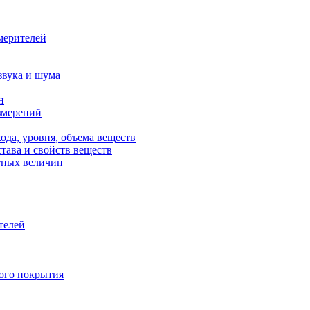
мерителей
звука и шума
н
змерений
ода, уровня, объема веществ
тава и свойств веществ
тных величин
телей
ного покрытия