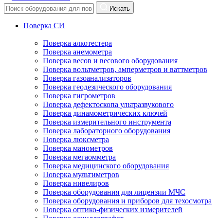
Искать
Поверка СИ
Поверка алкотестера
Поверка анемометра
Поверка весов и весового оборудования
Поверка вольтметров, амперметров и ваттметров
Поверка газоанализаторов
Поверка геодезического оборудования
Поверка гигрометров
Поверка дефектоскопа ультразвукового
Поверка динамометрических ключей
Поверка измерительного инструмента
Поверка лабораторного оборудования
Поверка люксметра
Поверка манометров
Поверка мегаомметра
Поверка медицинского оборудования
Поверка мультиметров
Поверка нивелиров
Поверка оборудования для лицензии МЧС
Поверка оборудования и приборов для техосмотра
Поверка оптико-физических измерителей