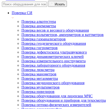
Искать
Поверка СИ
Поверка алкотестера
Поверка анемометра
Поверка весов и весового оборудования
Поверка вольтметров, амперметров и ваттметров
Поверка газоанализаторов
Поверка геодезического оборудования
Поверка гигрометров
Поверка дефектоскопа ультразвукового
Поверка динамометрических ключей
Поверка измерительного инструмента
Поверка лабораторного оборудования
Поверка люксметра
Поверка манометров
Поверка мегаомметра
Поверка медицинского оборудования
Поверка мультиметров
Поверка нивелиров
Поверка оборудования для лицензии МЧС
Поверка оборудования и приборов для техосмотра
Поверка оптико-физических измерителей