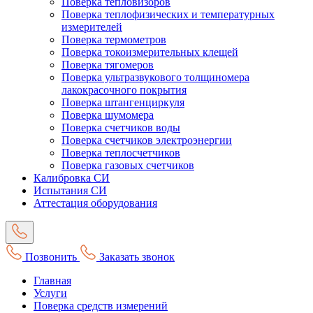
Поверка тепловизоров
Поверка теплофизических и температурных
измерителей
Поверка термометров
Поверка токоизмерительных клещей
Поверка тягомеров
Поверка ультразвукового толщиномера
лакокрасочного покрытия
Поверка штангенциркуля
Поверка шумомера
Поверка счетчиков воды
Поверка счетчиков электроэнергии
Поверка теплосчетчиков
Поверка газовых счетчиков
Калибровка СИ
Испытания СИ
Аттестация оборудования
Позвонить
Заказать звонок
Главная
Услуги
Поверка средств измерений