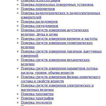
Поверка осциллографов
Поверка переносных поверочных установок
Поверка пирометров
Поверка радиотехнических и радиоэлектронных
измерителей
Поверка расходомеров
Поверка секундомеров
Поверка средств измерения акустических
величин, звука и шума
Поверка средств измерения времени и частоты
Поверка средств измерения геометрических
величин
Поверка средств измерения давления, вакуумных
измерений
Поверка средств измерения механических
величин
Поверка средств измерения параметров потока,
расхода, уровня, объема веществ
Поверка средств измерения физико-химического
состава и свойств веществ
Поверка средств измерения электрических и
магнитных величин
Поверка тахеометра
Поверка тахографов
Поверка теодолита