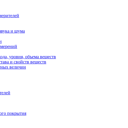
мерителей
звука и шума
н
змерений
ода, уровня, объема веществ
тава и свойств веществ
тных величин
телей
ного покрытия