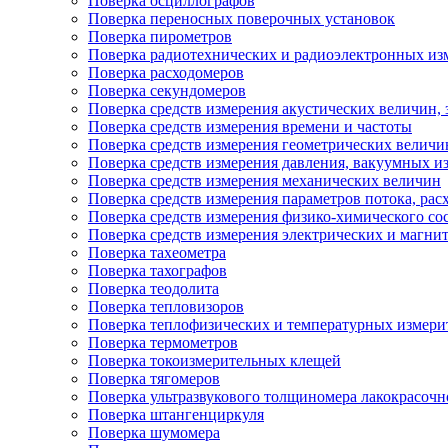
Поверка осциллографов
Поверка переносных поверочных установок
Поверка пирометров
Поверка радиотехнических и радиоэлектронных из
Поверка расходомеров
Поверка секундомеров
Поверка средств измерения акустических величин, 
Поверка средств измерения времени и частоты
Поверка средств измерения геометрических величи
Поверка средств измерения давления, вакуумных и
Поверка средств измерения механических величин
Поверка средств измерения параметров потока, расх
Поверка средств измерения физико-химического сос
Поверка средств измерения электрических и магни
Поверка тахеометра
Поверка тахографов
Поверка теодолита
Поверка тепловизоров
Поверка теплофизических и температурных измери
Поверка термометров
Поверка токоизмерительных клещей
Поверка тягомеров
Поверка ультразвукового толщиномера лакокрасоч
Поверка штангенциркуля
Поверка шумомера