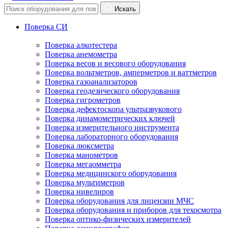
Искать
Поверка СИ
Поверка алкотестера
Поверка анемометра
Поверка весов и весового оборудования
Поверка вольтметров, амперметров и ваттметров
Поверка газоанализаторов
Поверка геодезического оборудования
Поверка гигрометров
Поверка дефектоскопа ультразвукового
Поверка динамометрических ключей
Поверка измерительного инструмента
Поверка лабораторного оборудования
Поверка люксметра
Поверка манометров
Поверка мегаомметра
Поверка медицинского оборудования
Поверка мультиметров
Поверка нивелиров
Поверка оборудования для лицензии МЧС
Поверка оборудования и приборов для техосмотра
Поверка оптико-физических измерителей