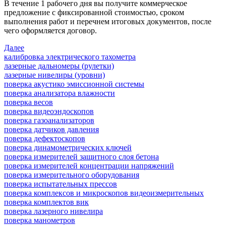
В течение 1 рабочего дня вы получите коммерческое
предложение с фиксированной стоимостью, сроком
выполнения работ и перечнем итоговых документов, после
чего оформляется договор.
Далее
калибровка электрического тахометра
лазерные дальномеры (рулетки)
лазерные нивелиры (уровни)
поверка акустико эмиссионной системы
поверка анализатора влажности
поверка весов
поверка видеоэндоскопов
поверка газоанализаторов
поверка датчиков давления
поверка дефектоскопов
поверка динамометрических ключей
поверка измерителей защитного слоя бетона
поверка измерителей концентрации напряжений
поверка измерительного оборудования
поверка испытательных прессов
поверка комплексов и микроскопов видеоизмерительных
поверка комплектов вик
поверка лазерного нивелира
поверка манометров