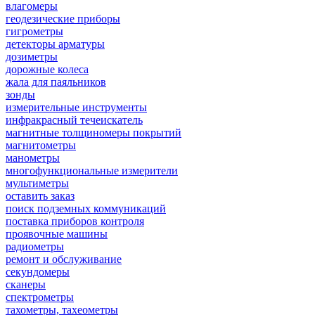
влагомеры
геодезические приборы
гигрометры
детекторы арматуры
дозиметры
дорожные колеса
жала для паяльников
зонды
измерительные инструменты
инфракрасный течеискатель
магнитные толщиномеры покрытий
магнитометры
манометры
многофункциональные измерители
мультиметры
оставить заказ
поиск подземных коммуникаций
поставка приборов контроля
проявочные машины
радиометры
ремонт и обслуживание
секундомеры
сканеры
спектрометры
тахометры, тахеометры