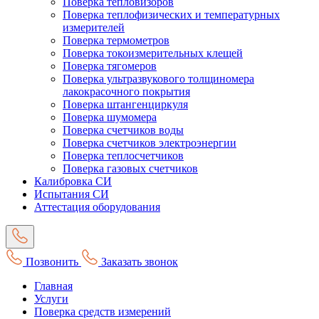
Поверка тепловизоров
Поверка теплофизических и температурных
измерителей
Поверка термометров
Поверка токоизмерительных клещей
Поверка тягомеров
Поверка ультразвукового толщиномера
лакокрасочного покрытия
Поверка штангенциркуля
Поверка шумомера
Поверка счетчиков воды
Поверка счетчиков электроэнергии
Поверка теплосчетчиков
Поверка газовых счетчиков
Калибровка СИ
Испытания СИ
Аттестация оборудования
Позвонить
Заказать звонок
Главная
Услуги
Поверка средств измерений