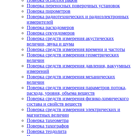
Поверка осциллографов
Поверка переносных поверочных установок
Поверка пирометров
Поверка радиотехнических и радиоэлектронных
измерителей
Поверка расходомеров
Поверка секундомеров
Поверка средств измерения акустических
величин, звука и шума
Поверка средств измерения времени и частоты
Поверка средств измерения геометрических
величин
Поверка средств измерения давления, вакуумных
измерений
Поверка средств измерения механических
величин
Поверка средств измерения параметров потока,
расхода, уровня, объема веществ
Поверка средств измерения физико-химического
состава и свойств веществ
Поверка средств измерения электрических и
магнитных величин
Поверка тахеометра
Поверка тахографов
Поверка теодолита