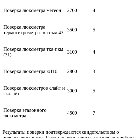
Поверка люксметра мегеон
2700
4
Поверка люксметра
3500
5
термогигрометра тка пкм 43
Поверка люксметра тка-пкм
3100
4
(31)
Поверка люксметра ю116
2800
3
Поверка люксметров елайт и
3000
5
эколайт
Поверка эталонного
4500
7
люксметра
Результаты поверки подтверждаются свидетельством о
поверке люксметра. Срок поверки зависит от модели прибора.