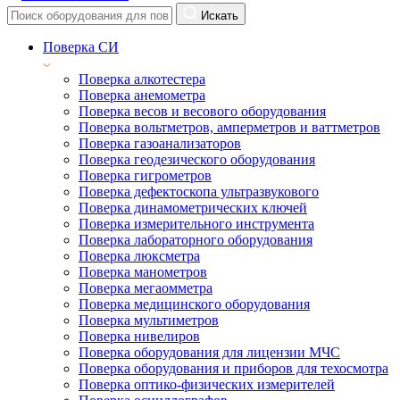
Искать
Поверка СИ
Поверка алкотестера
Поверка анемометра
Поверка весов и весового оборудования
Поверка вольтметров, амперметров и ваттметров
Поверка газоанализаторов
Поверка геодезического оборудования
Поверка гигрометров
Поверка дефектоскопа ультразвукового
Поверка динамометрических ключей
Поверка измерительного инструмента
Поверка лабораторного оборудования
Поверка люксметра
Поверка манометров
Поверка мегаомметра
Поверка медицинского оборудования
Поверка мультиметров
Поверка нивелиров
Поверка оборудования для лицензии МЧС
Поверка оборудования и приборов для техосмотра
Поверка оптико-физических измерителей