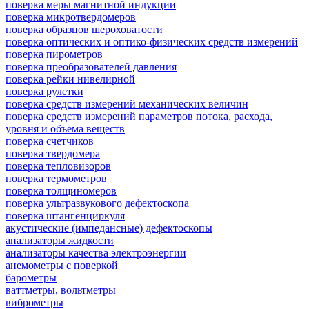
поверка меры магнитной индукции
поверка микротвердомеров
поверка образцов шероховатости
поверка оптических и оптико-физических средств измерений
поверка пирометров
поверка преобразователей давления
поверка рейки нивелирной
поверка рулетки
поверка средств измерений механических величин
поверка средств измерений параметров потока, расхода,
уровня и объема веществ
поверка счетчиков
поверка твердомера
поверка тепловизоров
поверка термометров
поверка толщиномеров
поверка ультразвукового дефектоскопа
поверка штангенциркуля
акустические (импедансные) дефектоскопы
анализаторы жидкости
анализаторы качества электроэнергии
анемометры с поверкой
барометры
ваттметры, вольтметры
виброметры