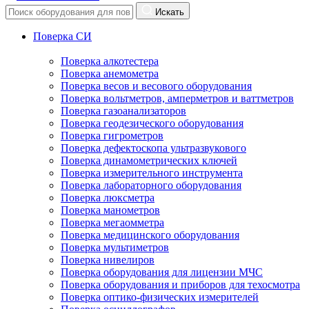
Искать
Поверка СИ
Поверка алкотестера
Поверка анемометра
Поверка весов и весового оборудования
Поверка вольтметров, амперметров и ваттметров
Поверка газоанализаторов
Поверка геодезического оборудования
Поверка гигрометров
Поверка дефектоскопа ультразвукового
Поверка динамометрических ключей
Поверка измерительного инструмента
Поверка лабораторного оборудования
Поверка люксметра
Поверка манометров
Поверка мегаомметра
Поверка медицинского оборудования
Поверка мультиметров
Поверка нивелиров
Поверка оборудования для лицензии МЧС
Поверка оборудования и приборов для техосмотра
Поверка оптико-физических измерителей