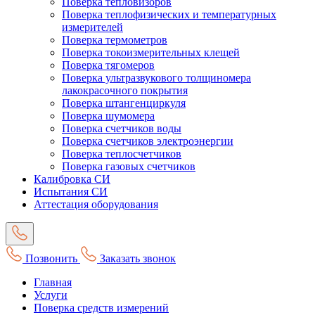
Поверка тепловизоров
Поверка теплофизических и температурных
измерителей
Поверка термометров
Поверка токоизмерительных клещей
Поверка тягомеров
Поверка ультразвукового толщиномера
лакокрасочного покрытия
Поверка штангенциркуля
Поверка шумомера
Поверка счетчиков воды
Поверка счетчиков электроэнергии
Поверка теплосчетчиков
Поверка газовых счетчиков
Калибровка СИ
Испытания СИ
Аттестация оборудования
Позвонить
Заказать звонок
Главная
Услуги
Поверка средств измерений