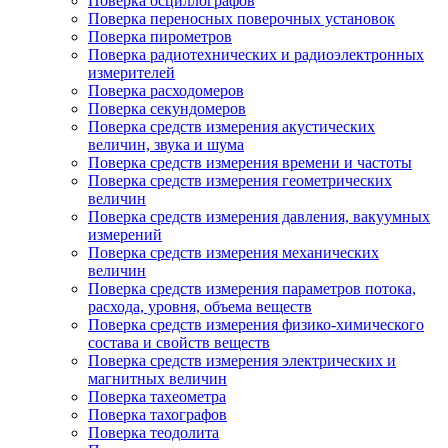
Поверка осциллографов
Поверка переносных поверочных установок
Поверка пирометров
Поверка радиотехнических и радиоэлектронных
измерителей
Поверка расходомеров
Поверка секундомеров
Поверка средств измерения акустических
величин, звука и шума
Поверка средств измерения времени и частоты
Поверка средств измерения геометрических
величин
Поверка средств измерения давления, вакуумных
измерений
Поверка средств измерения механических
величин
Поверка средств измерения параметров потока,
расхода, уровня, объема веществ
Поверка средств измерения физико-химического
состава и свойств веществ
Поверка средств измерения электрических и
магнитных величин
Поверка тахеометра
Поверка тахографов
Поверка теодолита