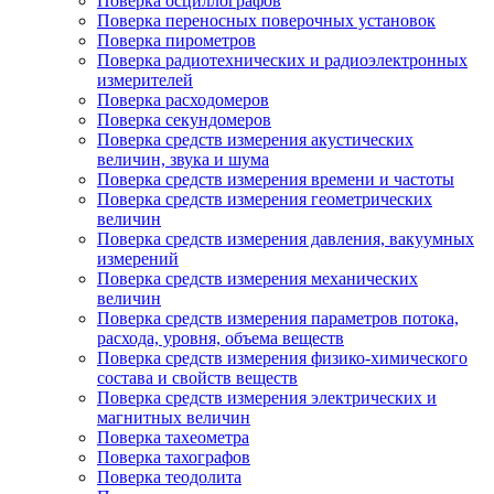
Поверка осциллографов
Поверка переносных поверочных установок
Поверка пирометров
Поверка радиотехнических и радиоэлектронных
измерителей
Поверка расходомеров
Поверка секундомеров
Поверка средств измерения акустических
величин, звука и шума
Поверка средств измерения времени и частоты
Поверка средств измерения геометрических
величин
Поверка средств измерения давления, вакуумных
измерений
Поверка средств измерения механических
величин
Поверка средств измерения параметров потока,
расхода, уровня, объема веществ
Поверка средств измерения физико-химического
состава и свойств веществ
Поверка средств измерения электрических и
магнитных величин
Поверка тахеометра
Поверка тахографов
Поверка теодолита