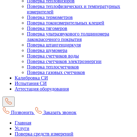
Поверка тепловизоров
Поверка теплофизических и температурных
измерителей
Поверка термометров
Поверка токоизмерительных клещей
Поверка тягомеров
Поверка ультразвукового толщиномера
лакокрасочного покрытия
Поверка штангенциркуля
Поверка шумомера
Поверка счетчиков воды
Поверка счетчиков электроэнергии
Поверка теплосчетчиков
Поверка газовых счетчиков
Калибровка СИ
Испытания СИ
Аттестация оборудования
Позвонить
Заказать звонок
Главная
Услуги
Поверка средств измерений