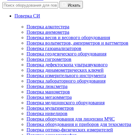
Искать
Поверка СИ
Поверка алкотестера
Поверка анемометра
Поверка весов и весового оборудования
Поверка вольтметров, амперметров и ваттметров
Поверка газоанализаторов
Поверка геодезического оборудования
Поверка гигрометров
Поверка дефектоскопа ультразвукового
Поверка динамометрических ключей
Поверка измерительного инструмента
Поверка лабораторного оборудования
Поверка люксметра
Поверка манометров
Поверка мегаомметра
Поверка медицинского оборудования
Поверка мультиметров
Поверка нивелиров
Поверка оборудования для лицензии МЧС
Поверка оборудования и приборов для техосмотра
Поверка оптико-физических измерителей