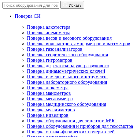
Искать
Поверка СИ
Поверка алкотестера
Поверка анемометра
Поверка весов и весового оборудования
Поверка вольтметров, амперметров и ваттметров
Поверка газоанализаторов
Поверка геодезического оборудования
Поверка гигрометров
Поверка дефектоскопа ультразвукового
Поверка динамометрических ключей
Поверка измерительного инструмента
Поверка лабораторного оборудования
Поверка люксметра
Поверка манометров
Поверка мегаомметра
Поверка медицинского оборудования
Поверка мультиметров
Поверка нивелиров
Поверка оборудования для лицензии МЧС
Поверка оборудования и приборов для техосмотра
Поверка оптико-физических измерителей