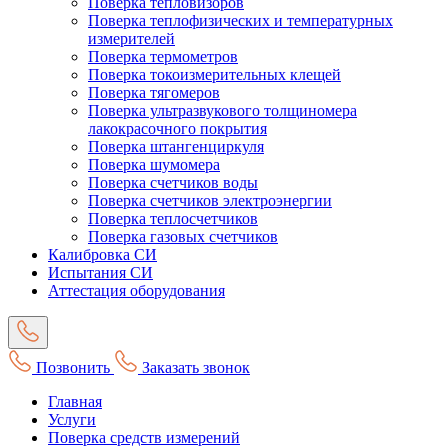
Поверка тепловизоров
Поверка теплофизических и температурных
измерителей
Поверка термометров
Поверка токоизмерительных клещей
Поверка тягомеров
Поверка ультразвукового толщиномера
лакокрасочного покрытия
Поверка штангенциркуля
Поверка шумомера
Поверка счетчиков воды
Поверка счетчиков электроэнергии
Поверка теплосчетчиков
Поверка газовых счетчиков
Калибровка СИ
Испытания СИ
Аттестация оборудования
Позвонить
Заказать звонок
Главная
Услуги
Поверка средств измерений