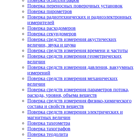
Поверка осциллографов
Поверка переносных поверочных установок
Поверка пирометров
Поверка радиотехнических и радиоэлектронных
измерителей
Поверка расходомеров
Поверка секундомеров
Поверка средств измерения акустических
величин, звука и шума
Поверка средств измерения времени и частоты
Поверка средств измерения геометрических
величин
Поверка средств измерения давления, вакуумных
измерений
Поверка средств измерения механических
величин
Поверка средств измерения параметров потока,
расхода, уровня, объема веществ
Поверка средств измерения физико-химического
состава и свойств веществ
Поверка средств измерения электрических и
магнитных величин
Поверка тахеометра
Поверка тахографов
Поверка теодолита