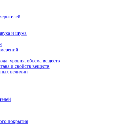
мерителей
звука и шума
н
змерений
ода, уровня, объема веществ
тава и свойств веществ
тных величин
телей
ного покрытия