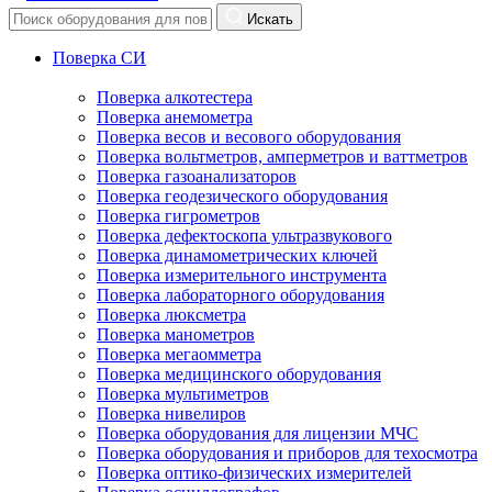
Искать
Поверка СИ
Поверка алкотестера
Поверка анемометра
Поверка весов и весового оборудования
Поверка вольтметров, амперметров и ваттметров
Поверка газоанализаторов
Поверка геодезического оборудования
Поверка гигрометров
Поверка дефектоскопа ультразвукового
Поверка динамометрических ключей
Поверка измерительного инструмента
Поверка лабораторного оборудования
Поверка люксметра
Поверка манометров
Поверка мегаомметра
Поверка медицинского оборудования
Поверка мультиметров
Поверка нивелиров
Поверка оборудования для лицензии МЧС
Поверка оборудования и приборов для техосмотра
Поверка оптико-физических измерителей