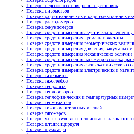
Поверка осциллографов
Поверка переносных поверочных установок
Поверка пирометров
Поверка радиотехнических и радиоэлектронных из
Поверка расходомеров
Поверка секундомеров
Поверка средств измерения акустических величин, 
Поверка средств измерения времени и частоты
Поверка средств измерения геометрических величи
Поверка средств измерения давления, вакуумных и
Поверка средств измерения механических величин
Поверка средств измерения параметров потока, расх
Поверка средств измерения физико-химического сос
Поверка средств измерения электрических и магни
Поверка тахеометра
Поверка тахографов
Поверка теодолита
Поверка тепловизоров
Поверка теплофизических и температурных измери
Поверка термометров
Поверка токоизмерительных клещей
Поверка тягомеров
Поверка ультразвукового толщиномера лакокрасоч
Поверка штангенциркуля
Поверка шумомера